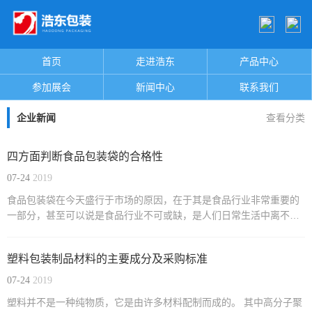
首页
走进浩东
产品中心
参加展会
新闻中心
联系我们
企业新闻
查看分类
四方面判断食品包装袋的合格性
07-24
2019
食品包装袋在今天盛行于市场的原因，在于其是食品行业非常重要的
一部分，甚至可以说是食品行业不可或缺，是人们日常生活中离不开
的必需品了。一个食品包装袋的质量好坏可直接影响到产品，它在食
品出产、流转及运用的全过程中全程陪同。今天，江苏申凯包装将为
塑料包装制品材料的主要成分及采购标准
大家简单的介绍如何从四方面判断一个食品包装袋是否合格。
07-24
2019
塑料并不是一种纯物质，它是由许多材料配制而成的。 其中高分子聚