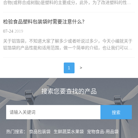
合物(或称合成树脂)是塑料的主要成分，此外，为了改进塑料的性
能，还要在聚合物中添加各种辅助材料，如填料、增塑剂、润滑剂、
稳定剂、着色剂等，才能成为性能良好的塑料。 一、塑料包装制品材
检验食品塑料包装袋时需要注意什么？
料的主要成分
07-24
2019
关于铝箔袋，不知道大家了解多少或者听说过多少，今天小编就关于
铝箔袋的产品性能和适用范围，做一个简单的介绍，也让我们可以增
长一些知识。 铝箔袋又称为防静电铝箔袋、铝箔包装袋，它不透明，
呈银白色，有反光泽，具有良好的阻隔性、热封性，遮旋光性、耐高
>
1
温、耐低温、耐油性、保香性；无毒无味；柔软性等特点。它可...
搜索您要查找的产品
热门搜索：
食品包装袋
生鲜蔬菜水果袋
宠物食品-用品袋