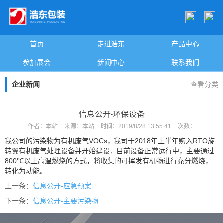
首页
走进浩东
产品中心
参加展会
新闻中心
联系我们
企业新闻
查看分类
信息公开-环保设备
作者：
本站
来源：
本站
时间：
2019/8/28 13:55:41
次数：
我公司的污染物为有机废气
VOCs
，我司于
2018
年上半年购入
RTO
旋
转翼有机废气处理设备并开始建设，目前设备正常运行中，主要通过
800℃
以上高温燃烧的方式，将收集的可挥发有机物进行充分燃烧，
转化为动能。
上一条：
信息公开-应急预案
下一条：
信息公开-主要污染物